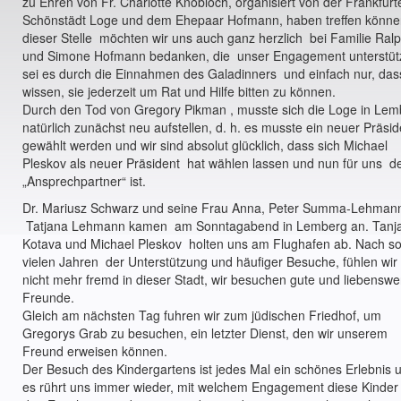
zu Ehren von Fr. Charlotte Knobloch, organisiert von der Frankfurt
Schönstädt Loge und dem Ehepaar Hofmann, haben treffen könne
dieser Stelle möchten wir uns auch ganz herzlich bei Familie Ral
und Simone Hofmann bedanken, die unser Engagement unterstüt
sei es durch die Einnahmen des Galadinners und einfach nur, das
wissen, sie jederzeit um Rat und Hilfe bitten zu können.
Durch den Tod von Gregory Pikman , musste sich die Loge in Lem
natürlich zunächst neu aufstellen, d. h. es musste ein neuer Präsid
gewählt werden und wir sind absolut glücklich, dass sich Michael
Pleskov als neuer Präsident hat wählen lassen und nun für uns d
„Ansprechpartner“ ist.
Dr. Mariusz Schwarz und seine Frau Anna, Peter Summa-Lehman
Tatjana Lehmann kamen am Sonntagabend in Lemberg an. Tanj
Kotava und Michael Pleskov holten uns am Flughafen ab. Nach s
vielen Jahren der Unterstützung und häufiger Besuche, fühlen wir
nicht mehr fremd in dieser Stadt, wir besuchen gute und liebenswe
Freunde.
Gleich am nächsten Tag fuhren wir zum jüdischen Friedhof, um
Gregorys Grab zu besuchen, ein letzter Dienst, den wir unserem
Freund erweisen können.
Der Besuch des Kindergartens ist jedes Mal ein schönes Erlebnis 
es rührt uns immer wieder, mit welchem Engagement diese Kinder