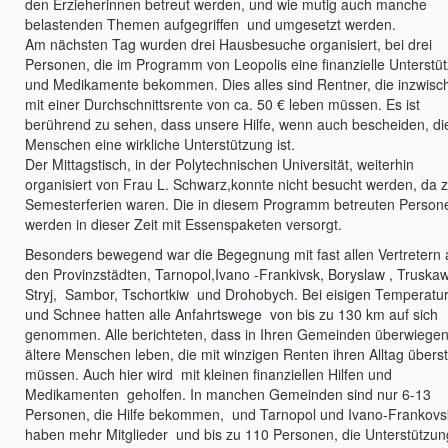
den Erzieherinnen betreut werden, und wie mutig auch manche
belastenden Themen aufgegriffen und umgesetzt werden.
Am nächsten Tag wurden drei Hausbesuche organisiert, bei drei
Personen, die im Programm von Leopolis eine finanzielle Unterstü
und Medikamente bekommen. Dies alles sind Rentner, die inzwisc
mit einer Durchschnittsrente von ca. 50 € leben müssen. Es ist
berührend zu sehen, dass unsere Hilfe, wenn auch bescheiden, d
Menschen eine wirkliche Unterstützung ist.
Der Mittagstisch, in der Polytechnischen Universität, weiterhin
organisiert von Frau L. Schwarz,konnte nicht besucht werden, da z
Semesterferien waren. Die in diesem Programm betreuten Person
werden in dieser Zeit mit Essenspaketen versorgt.
Besonders bewegend war die Begegnung mit fast allen Vertretern 
den Provinzstädten, Tarnopol,Ivano -Frankivsk, Boryslaw , Truska
Stryj, Sambor, Tschortkiw und Drohobych. Bei eisigen Temperatu
und Schnee hatten alle Anfahrtswege von bis zu 130 km auf sich
genommen. Alle berichteten, dass in Ihren Gemeinden überwiege
ältere Menschen leben, die mit winzigen Renten ihren Alltag übers
müssen. Auch hier wird mit kleinen finanziellen Hilfen und
Medikamenten geholfen. In manchen Gemeinden sind nur 6-13
Personen, die Hilfe bekommen, und Tarnopol und Ivano-Frankovs
haben mehr Mitglieder und bis zu 110 Personen, die Unterstützun