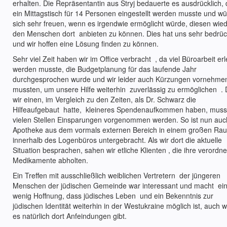
erhalten. Die Repräsentantin aus Stryj bedauerte es ausdrücklich,
ein Mittagstisch für 14 Personen eingestellt werden musste und w
sich sehr freuen, wenn es irgendwie ermöglicht würde, diesen wie
den Menschen dort anbieten zu können. Dies hat uns sehr bedrüc
und wir hoffen eine Lösung finden zu können.
Sehr viel Zeit haben wir im Office verbracht , da viel Büroarbeit erl
werden musste, die Budgetplanung für das laufende Jahr
durchgesprochen wurde und wir leider auch Kürzungen vornehme
mussten, um unsere Hilfe weiterhin zuverlässig zu ermöglichen .
wir einen, im Vergleich zu den Zeiten, als Dr. Schwarz die
Hilfeaufgebaut hatte, kleineres Spendenaufkommen haben, muss
vielen Stellen Einsparungen vorgenommen werden. So ist nun auc
Apotheke aus dem vormals externen Bereich in einem großen Ra
innerhalb des Logenbüros untergebracht. Als wir dort die aktuelle
Situation besprachen, sahen wir etliche Klienten , die ihre verordn
Medikamente abholten.
Ein Treffen mit ausschließlich weiblichen Vertretern der jüngeren
Menschen der jüdischen Gemeinde war interessant und macht ei
wenig Hoffnung, dass jüdisches Leben und ein Bekenntnis zur
jüdischen Identität weiterhin in der Westukraine möglich ist, auch 
es natürlich dort Anfeindungen gibt.